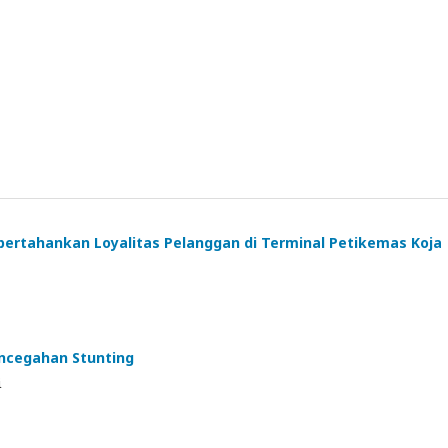
rtahankan Loyalitas Pelanggan di Terminal Petikemas Koja
ncegahan Stunting
i