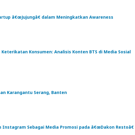
tartup â€œJujungâ€ dalam Meningkatkan Awareness
eterikatan Konsumen: Analisis Konten BTS di Media Sosial
uhan Karangantu Serang, Banten
tan Instagram Sebagai Media Promosi pada â€œDakon Restoâ€