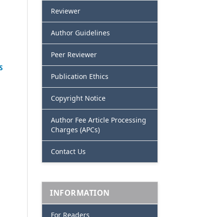
Reviewer
Author Guidelines
Peer Reviewer
S
Publication Ethics
Copyright Notice
Author Fee Article Processing
Charges (APCs)
Contact Us
INFORMATION
For Readers